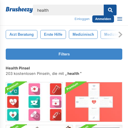
lose
Einloggen
Anmelden
Arzt Beratung
Erste Hilfe
Medizinisch
Medizin
Filters
Health Pinsel
203 kostenlosen Pinseln, die mit
health