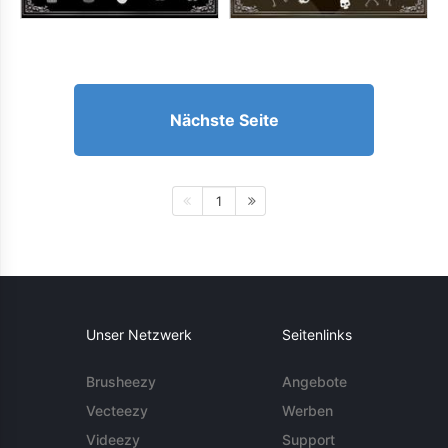
Nächste Seite
1
Unser Netzwerk
Seitenlinks
Brusheezy
Angebote
Vecteezy
Werben
Videezy
Support