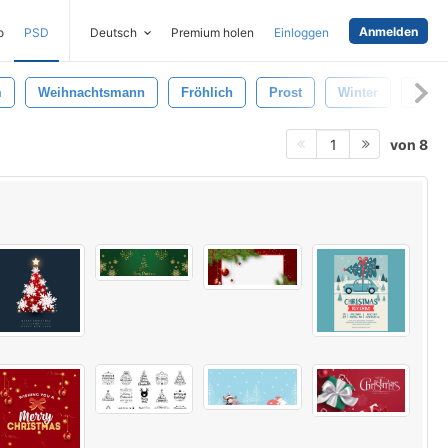
Anmelden
o
PSD
Deutsch
Premium holen
Einloggen
m
Weihnachtsmann
Fröhlich
Prost
Winter
Neu
von 8
1