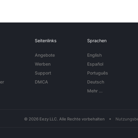
Seitenlinks
Sprachen
Angebote
English
Werben
Español
Support
Português
er
DMCA
Deutsch
Mehr ...
•
© 2026 Eezy LLC. Alle Rechte vorbehalten
Nutzungsb