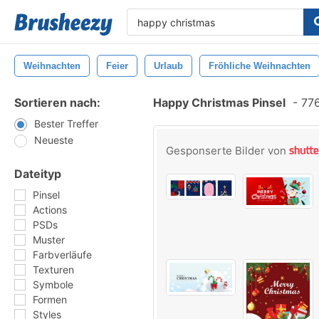
Weihnachten
Feier
Urlaub
Fröhliche Weihnachten
Sortieren nach:
Happy Christmas Pinsel
-
776
Bester Treffer
Neueste
Gesponserte Bilder von
Dateityp
Pinsel
Actions
PSDs
Muster
Farbverläufe
Texturen
Symbole
Formen
Styles