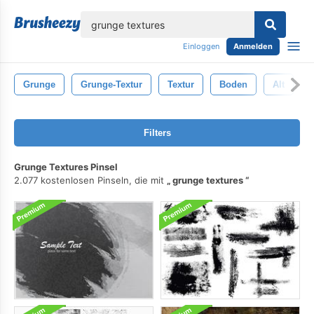
lose
Einloggen
Anmelden
Grunge
Grunge-Textur
Textur
Boden
Alt
Filters
Grunge Textures Pinsel
2.077 kostenlosen Pinseln, die mit
grunge textures