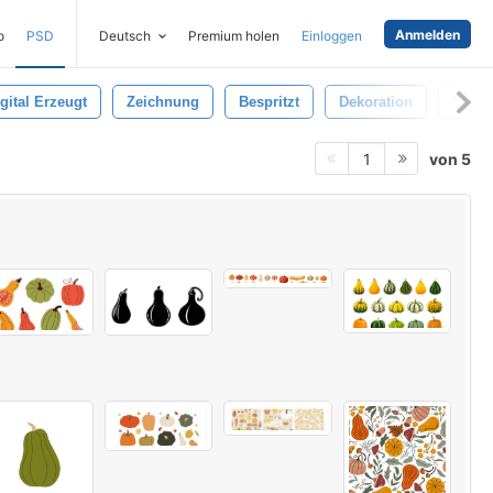
Anmelden
o
PSD
Deutsch
Premium holen
Einloggen
gital Erzeugt
Zeichnung
Bespritzt
Dekoration
Spritz
von 5
1