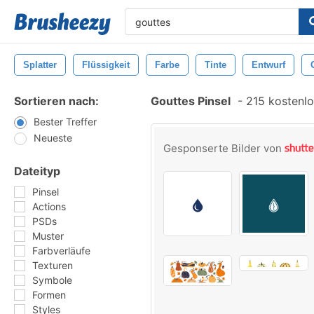
Splatter
Flüssigkeit
Farbe
Tinte
Entwurf
Sortieren nach:
Gouttes Pinsel
-
215 kostenlo
Bester Treffer
Neueste
Gesponserte Bilder von
Dateityp
Pinsel
Actions
PSDs
Muster
Farbverläufe
Texturen
Symbole
Formen
Styles