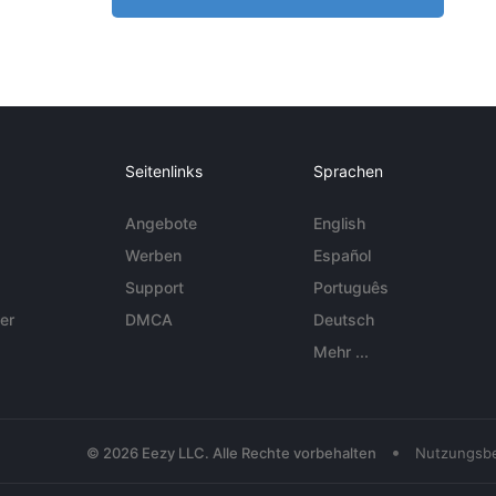
Seitenlinks
Sprachen
Angebote
English
Werben
Español
Support
Português
er
DMCA
Deutsch
Mehr ...
•
© 2026 Eezy LLC. Alle Rechte vorbehalten
Nutzungsb