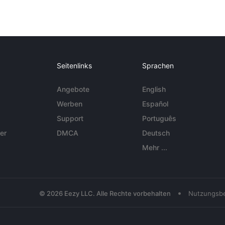
Seitenlinks
Sprachen
Angebote
English
Werben
Español
Support
Português
er
DMCA
Deutsch
Mehr ...
•
© 2026 Eezy LLC. Alle Rechte vorbehalten
Nutzungsb