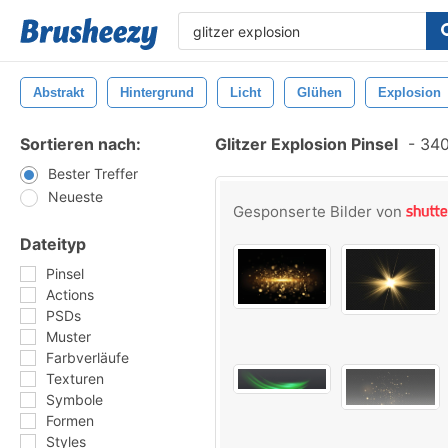
Abstrakt
Hintergrund
Licht
Glühen
Explosion
Sortieren nach:
Glitzer Explosion Pinsel
-
340 
Bester Treffer
Neueste
Gesponserte Bilder von
Dateityp
Pinsel
Actions
PSDs
Muster
Farbverläufe
Texturen
Symbole
Formen
Styles