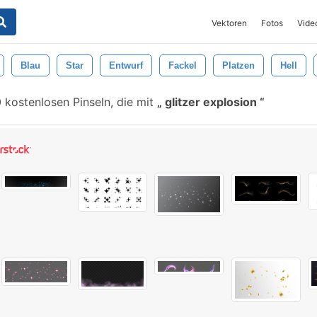
Vektoren
Fotos
Vide
Blau
Star
Entwurf
Fackel
Platzen
Hell
kostenlosen Pinseln, die mit
glitzer explosion