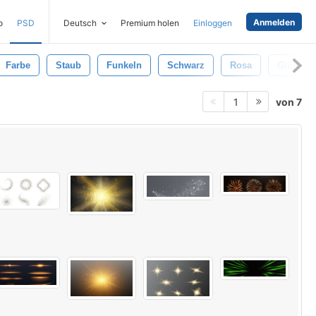
Anmelden
o
PSD
Deutsch
Premium holen
Einloggen
Farbe
Staub
Funkeln
Schwarz
Rosa
Glühend
von 7
1