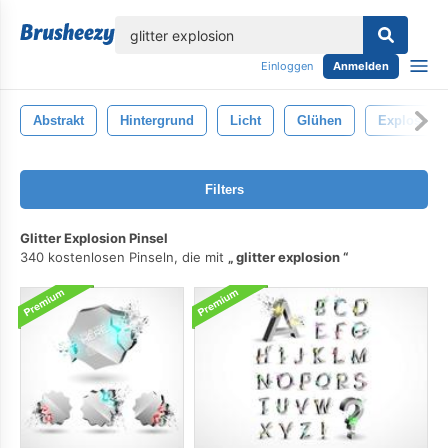
lose
Einloggen
Anmelden
Abstrakt
Hintergrund
Licht
Glühen
Explosion
Filters
Glitter Explosion Pinsel
340 kostenlosen Pinseln, die mit
glitter explosion