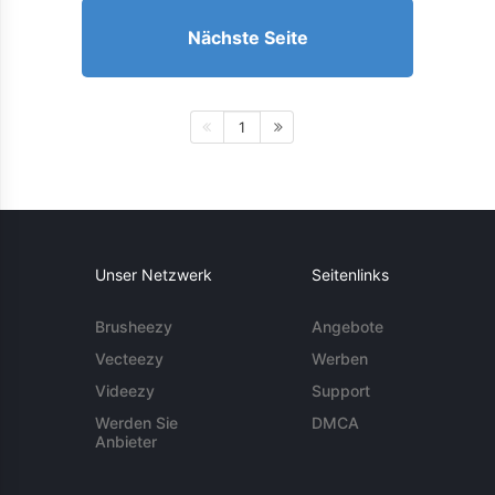
Nächste Seite
1
Unser Netzwerk
Seitenlinks
Brusheezy
Angebote
Vecteezy
Werben
Videezy
Support
Werden Sie
DMCA
Anbieter