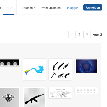
Anmelden
o
PSD
Deutsch
Premium holen
Einloggen
von 2
1