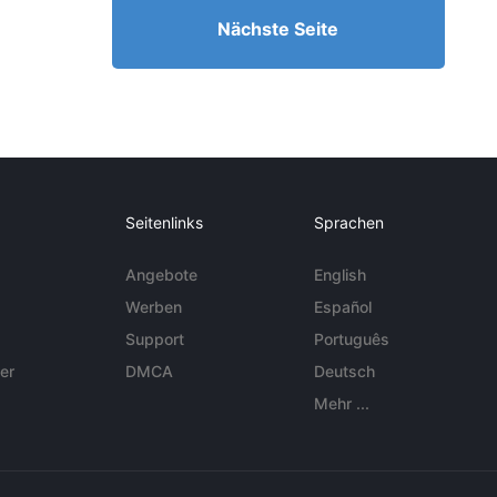
Nächste Seite
Seitenlinks
Sprachen
Angebote
English
Werben
Español
Support
Português
er
DMCA
Deutsch
Mehr ...