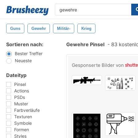
Guns
Gewehr
Militär-
Krieg
Sortieren nach:
Gewehre Pinsel
-
83 kostenlo
Bester Treffer
Neueste
Gesponserte Bilder von
Dateityp
Pinsel
Actions
PSDs
Muster
Farbverläufe
Texturen
Symbole
Formen
Styles