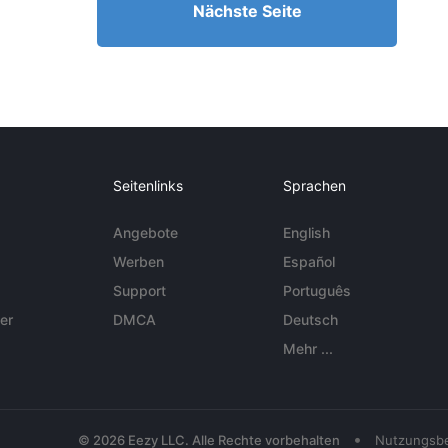
Nächste Seite
Seitenlinks
Sprachen
Angebote
English
Werben
Español
Support
Português
er
DMCA
Deutsch
Mehr ...
•
© 2026 Eezy LLC. Alle Rechte vorbehalten
Nutzungsb