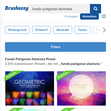
lose
Einloggen
Anmelden
Hintergrund
Entwurf
Abstrakt
Textur
Papier-
Filters
Fundo Poligonal Abstrata Pinsel
2.815 kostenlosen Pinseln, die mit
fundo poligonal abstrata