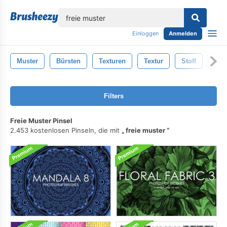
lose
Einloggen
Anmelden
Muster
Bürsten
Texturen
Textur
Stoff
Jah
Filters
Freie Muster Pinsel
2.453 kostenlosen Pinseln, die mit
freie muster