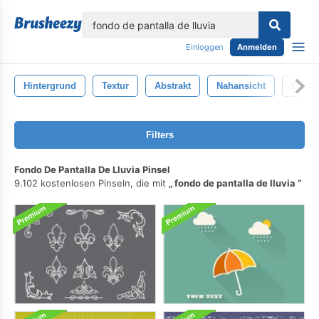
lose
Einloggen
Anmelden
Hintergrund
Textur
Abstrakt
Nahansicht
Entwu
Filters
Fondo De Pantalla De Lluvia Pinsel
9.102 kostenlosen Pinseln, die mit
fondo de pantalla de lluvia