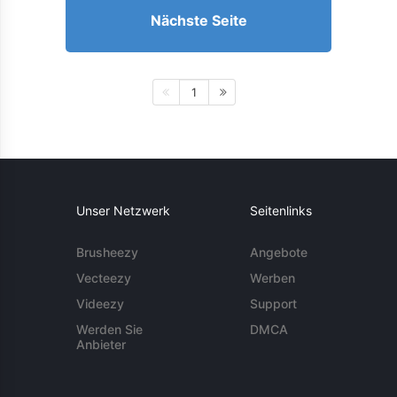
Nächste Seite
1
Unser Netzwerk
Seitenlinks
Brusheezy
Angebote
Vecteezy
Werben
Videezy
Support
Werden Sie
DMCA
Anbieter