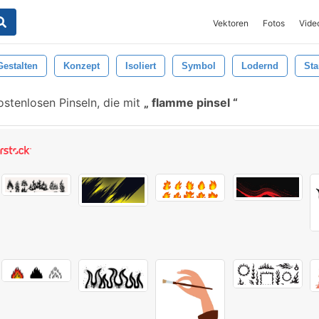
Vektoren
Fotos
Vide
Gestalten
Konzept
Isoliert
Symbol
Lodernd
St
stenlosen Pinseln, die mit
flamme pinsel