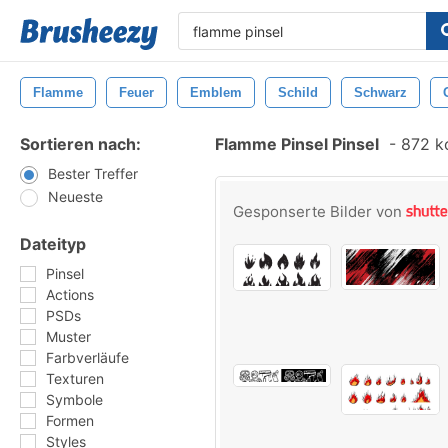
Flamme
Feuer
Emblem
Schild
Schwarz
Sortieren nach:
Flamme Pinsel Pinsel
-
872 ko
Bester Treffer
Neueste
Gesponserte Bilder von
Dateityp
Pinsel
Actions
PSDs
Muster
Farbverläufe
Texturen
Symbole
Formen
Styles