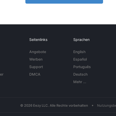
Seitenlinks
Sprachen
Angebote
English
Werben
Español
Support
Português
er
DMCA
Deutsch
Mehr ...
•
© 2026 Eezy LLC. Alle Rechte vorbehalten
Nutzungsb