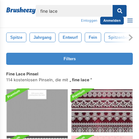
lose
Einloggen
Anmelden
Spitze
Jahrgang
Entwurf
Fein
Spitzenbordüre
Filters
Fine Lace Pinsel
114 kostenlosen Pinseln, die mit
fine lace