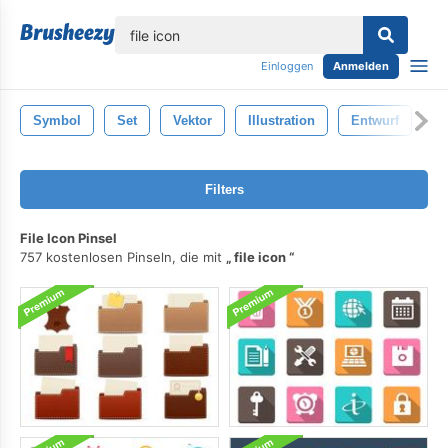
lose
Einloggen
Anmelden
Symbol
Set
Vektor
Illustration
Entwurf
S
Filters
File Icon Pinsel
757 kostenlosen Pinseln, die mit
file icon