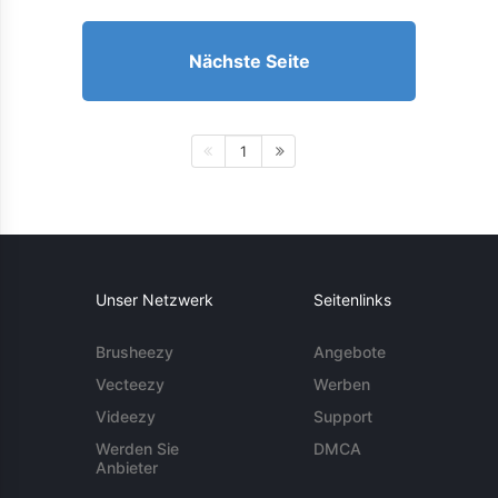
Nächste Seite
1
Unser Netzwerk
Seitenlinks
Brusheezy
Angebote
Vecteezy
Werben
Videezy
Support
Werden Sie
DMCA
Anbieter