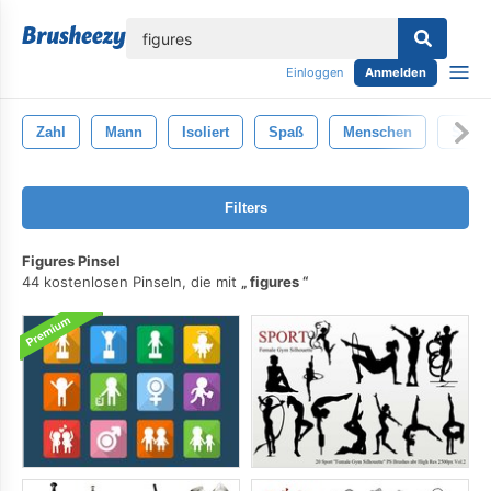
lose
Einloggen
Anmelden
Zahl
Mann
Isoliert
Spaß
Menschen
Silho
Filters
Figures Pinsel
44 kostenlosen Pinseln, die mit
figures