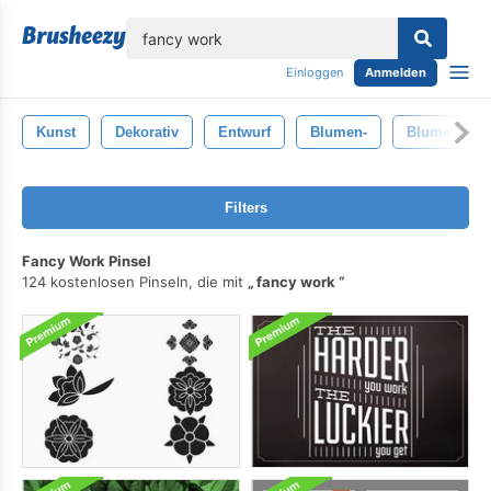
lose
Einloggen
Anmelden
Kunst
Dekorativ
Entwurf
Blumen-
Blume
Filters
Fancy Work Pinsel
124 kostenlosen Pinseln, die mit
fancy work