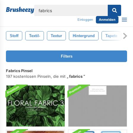
lose
Einloggen
Anmelden
Stoff
Textil-
Textur
Hintergrund
Tapete
De
Filters
Fabrics Pinsel
197 kostenlosen Pinseln, die mit
fabrics