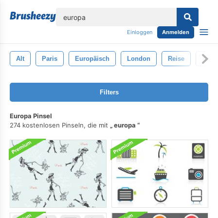
lose
Einloggen
Anmelden
Alt
Paris
Europäisch
London
Reise
Asie
Filters
Europa Pinsel
274 kostenlosen Pinseln, die mit
europa