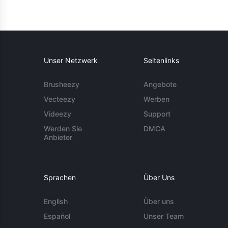
Unser Netzwerk
Seitenlinks
Brusheezy
Angebote
Vecteezy
Werben
Videezy
Support
Werden Sie
DMCA
Anbieter
Sprachen
Über Uns
English
Über uns
Español
Unser Team