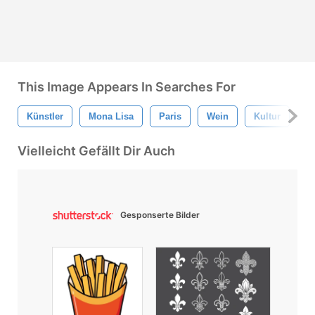
This Image Appears In Searches For
Künstler
Mona Lisa
Paris
Wein
Kultur
U
Vielleicht Gefällt Dir Auch
Gesponserte Bilder