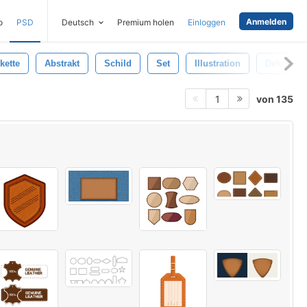
Anmelden
o
PSD
Deutsch
Premium holen
Einloggen
ikette
Abstrakt
Schild
Set
Illustration
Dekorativ
von 135
1