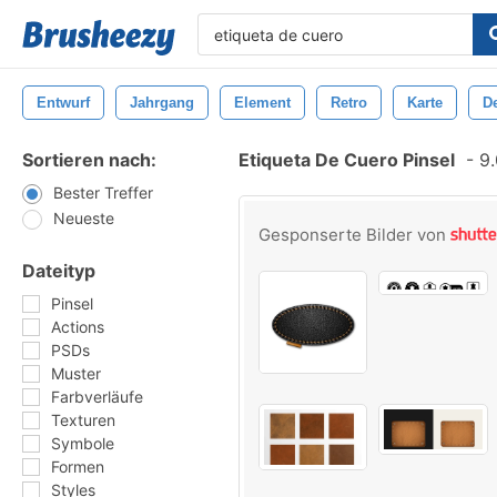
Entwurf
Jahrgang
Element
Retro
Karte
D
Sortieren nach:
Etiqueta De Cuero Pinsel
-
9.
Bester Treffer
Neueste
Gesponserte Bilder von
Dateityp
Pinsel
Actions
PSDs
Muster
Farbverläufe
Texturen
Symbole
Formen
Styles