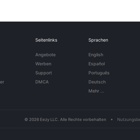
Seitenlinks
Sprachen
Angebote
English
Werben
Español
Support
Português
er
DMCA
Deutsch
Mehr ...
•
© 2026 Eezy LLC. Alle Rechte vorbehalten
Nutzungsb