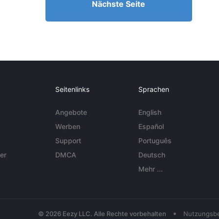
Nächste Seite
Seitenlinks
Sprachen
Angebote
English
Werben
Español
Support
Português
er
DMCA
Deutsch
Mehr ...
•
© 2026 Eezy LLC. Alle Rechte vorbehalten
Nutzungsb