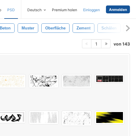
Anmelden
o
PSD
Deutsch
Premium holen
Einloggen
Beton
Muster
Oberfläche
Zement
Schälen
Geb
von 143
1