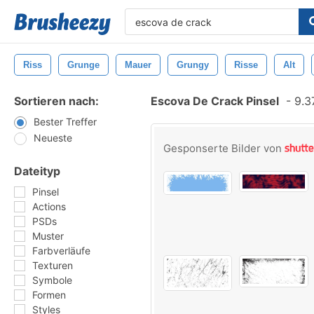
Riss
Grunge
Mauer
Grungy
Risse
Alt
Sortieren nach:
Escova De Crack Pinsel
-
9.37
Bester Treffer
Neueste
Gesponserte Bilder von
Dateityp
Pinsel
Actions
PSDs
Muster
Farbverläufe
Texturen
Symbole
Formen
Styles