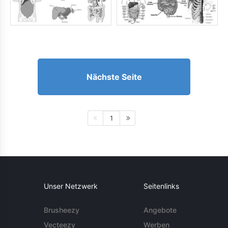
Nächste Seite
1
Unser Netzwerk
Seitenlinks
Brusheezy
Angebote
Vecteezy
Werben