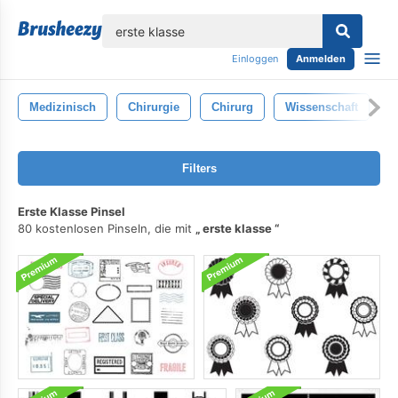
lose
Einloggen
Anmelden
Medizinisch
Chirurgie
Chirurg
Wissenschaft
S
Filters
Erste Klasse Pinsel
80 kostenlosen Pinseln, die mit
erste klasse