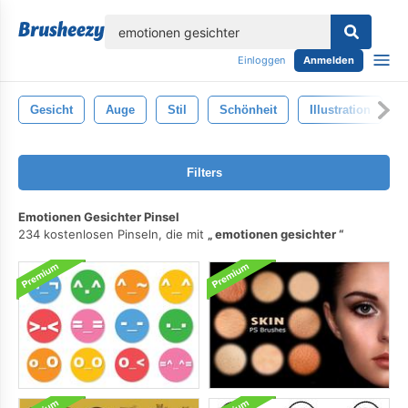
lose
Einloggen
Anmelden
Gesicht
Auge
Stil
Schönheit
Illustration
Filters
Emotionen Gesichter Pinsel
234 kostenlosen Pinseln, die mit
emotionen gesichter