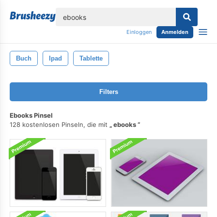
lose
Einloggen
Anmelden
Buch
Ipad
Tablette
Filters
Ebooks Pinsel
128 kostenlosen Pinseln, die mit
ebooks