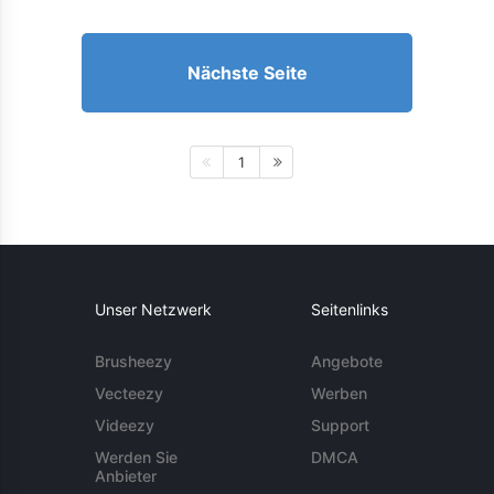
Nächste Seite
1
Unser Netzwerk
Seitenlinks
Brusheezy
Angebote
Vecteezy
Werben
Videezy
Support
Werden Sie
DMCA
Anbieter