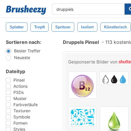
Splatter
Tropft
Spritzen
Isoliert
Künstlerisch
Sortieren nach:
Druppels Pinsel
-
113 kostenl
Bester Treffer
Neueste
Gesponserte Bilder von
Dateityp
Pinsel
Actions
PSDs
Muster
Farbverläufe
Texturen
Symbole
Formen
Styles