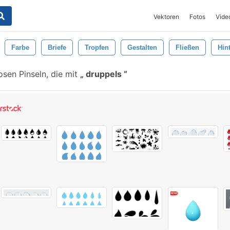
Vektoren
Fotos
Vide
Farbe
Briefe
Tropfen
Gestalten
Fließen
Hin
osen Pinseln, die mit
druppels