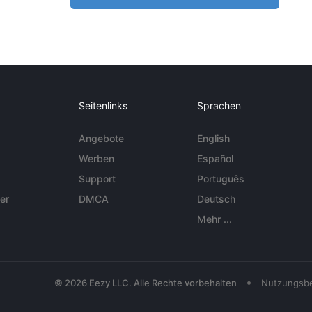
Seitenlinks
Sprachen
Angebote
English
Werben
Español
Support
Português
er
DMCA
Deutsch
Mehr ...
•
© 2026 Eezy LLC. Alle Rechte vorbehalten
Nutzungsb