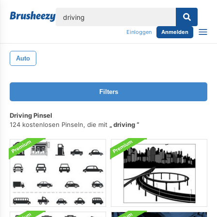
lose
Einloggen
Anmelden
Auto
Filters
Driving Pinsel
124 kostenlosen Pinseln, die mit
driving