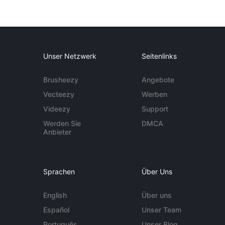
Unser Netzwerk
Seitenlinks
Brusheezy
Angebote
Vecteezy
Werben
Videezy
Support
Werden Sie
DMCA
Anbieter
Sprachen
Über Uns
English
Über uns
Español
Unser Team
Português
Unser Blog