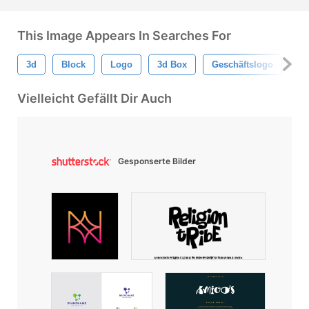
This Image Appears In Searches For
3d
Block
Logo
3d Box
Geschäftslogo
Lo
Vielleicht Gefällt Dir Auch
Gesponserte Bilder