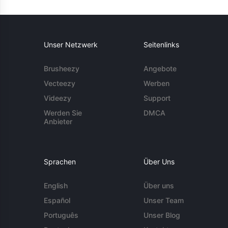
Unser Netzwerk
Seitenlinks
Brusheezy
Angebote
Vecteezy
Werben
Videezy
Support
Werden Sie
DMCA
Anbieter
Sprachen
Über Uns
English
Über uns
Español
Unser Team
Português
Unser Blog