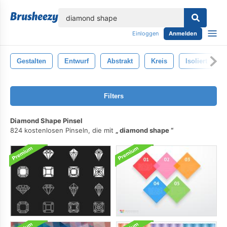
lose
Einloggen
Anmelden
Gestalten
Entwurf
Abstrakt
Kreis
Isoliert
Filters
Diamond Shape Pinsel
824 kostenlosen Pinseln, die mit
diamond shape