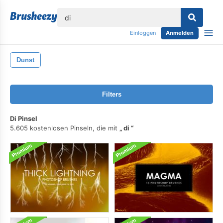
lose
Einloggen
Anmelden
Dunst
Filters
Di Pinsel
5.605 kostenlosen Pinseln, die mit
di