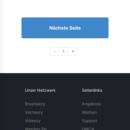
Nächste Seite
1
Unser Netzwerk
Seitenlinks
Brusheezy
Angebote
Vecteezy
Werben
Videezy
Support
Werden Sie
DMCA