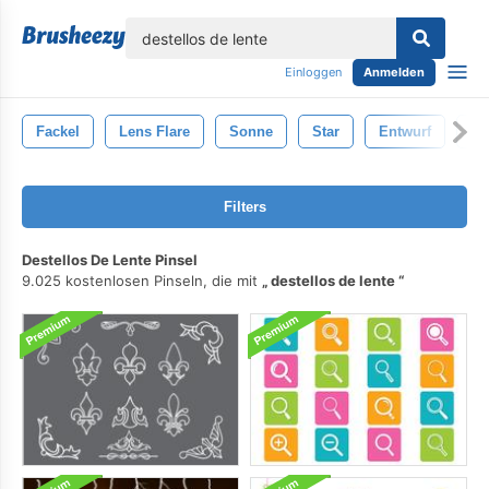
lose
Einloggen
Anmelden
Fackel
Lens Flare
Sonne
Star
Entwurf
Pl
Filters
Destellos De Lente Pinsel
9.025 kostenlosen Pinseln, die mit
destellos de lente