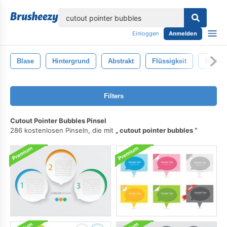
lose
Einloggen
Anmelden
Blase
Hintergrund
Abstrakt
Flüssigkeit
Reinig
Filters
Cutout Pointer Bubbles Pinsel
286 kostenlosen Pinseln, die mit
cutout pointer bubbles