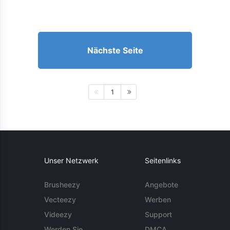
Nächste Seite
1
Unser Netzwerk
Seitenlinks
Brusheezy
Angebote
Vecteezy
Werben
Videezy
Support
Werden Sie
DMCA