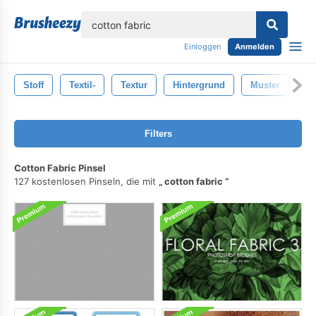
lose
Einloggen
Anmelden
Stoff
Textil-
Textur
Hintergrund
Muster
Ta
Filters
Cotton Fabric Pinsel
127 kostenlosen Pinseln, die mit
cotton fabric