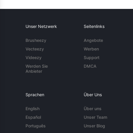
Unser Netzwerk
Seitenlinks
Brusheezy
Angebote
Vecteezy
Werben
Videezy
Support
Werden Sie
DMCA
Anbieter
Sprachen
Über Uns
English
Über uns
Español
Unser Team
Português
Unser Blog