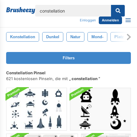
lose
Einloggen
Anmelden
Konstellation
Dunkel
Natur
Mond-
Platz
Filters
Constellation Pinsel
621 kostenlosen Pinseln, die mit
constellation