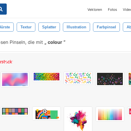
Vektoren
Fotos
Vide
Bürste
Textur
Splatter
Illustration
Farbpinsel
Ab
sen Pinseln, die mit
colour