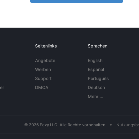
Seitenlinks
Sprachen
Angebote
English
Werben
Español
Support
Português
er
DMCA
Deutsch
Mehr ...
•
© 2026 Eezy LLC. Alle Rechte vorbehalten
Nutzungsb