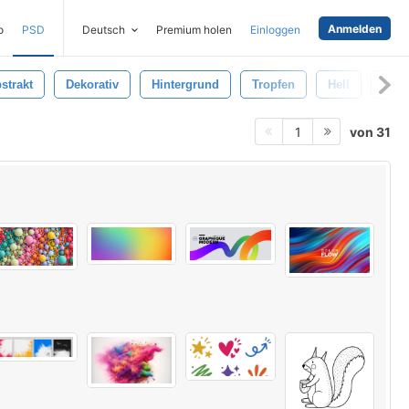
Anmelden
o
PSD
Deutsch
Premium holen
Einloggen
strakt
Dekorativ
Hintergrund
Tropfen
Hell
Spri
von 31
1