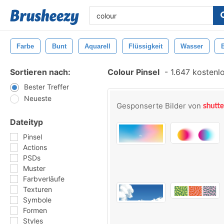
Farbe
Bunt
Aquarell
Flüssigkeit
Wasser
Sortieren nach:
Colour Pinsel
-
1.647 kostenlo
Bester Treffer
Neueste
Gesponserte Bilder von
Dateityp
Pinsel
Actions
PSDs
Muster
Farbverläufe
Texturen
Symbole
Formen
Styles