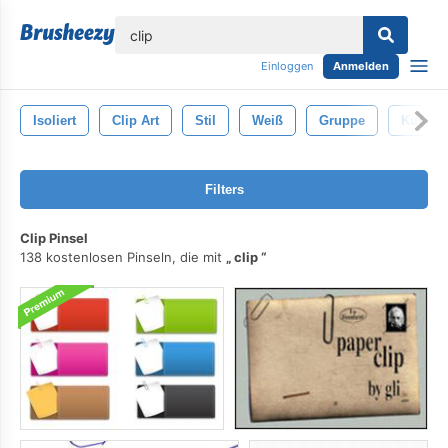
lose
Einloggen
Anmelden
Isoliert
Clip Art
Stil
Weiß
Gruppe
Kunst
Filters
Clip Pinsel
138 kostenlosen Pinseln, die mit
clip