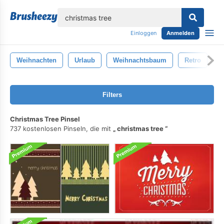
lose
Einloggen
Anmelden
Weihnachten
Urlaub
Weihnachtsbaum
Retro
B
Filters
Christmas Tree Pinsel
737 kostenlosen Pinseln, die mit
christmas tree