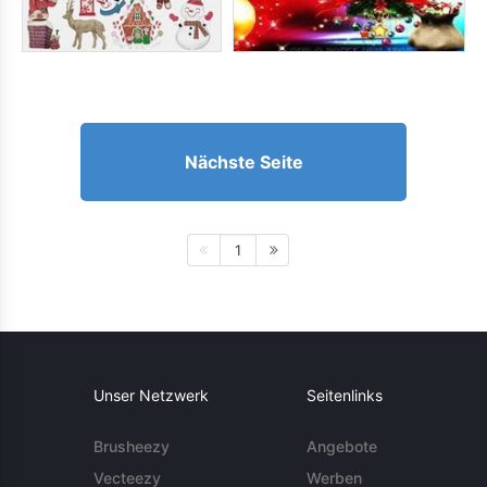
Nächste Seite
1
Unser Netzwerk
Seitenlinks
Brusheezy
Angebote
Vecteezy
Werben