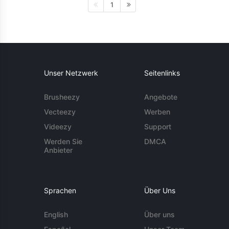
1
Unser Netzwerk
Seitenlinks
Brusheezy
Angebote
Vecteezy
Werben
Videezy
Support
Werden Sie
DMCA
Anbieter
Sprachen
Über Uns
English
Über uns