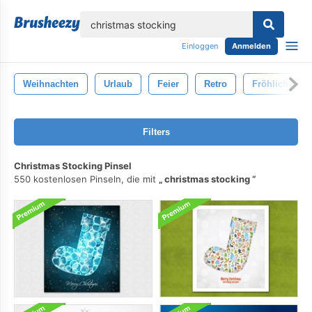
lose
Einloggen
Anmelden
Weihnachten
Urlaub
Feier
Retro
Fröhliche We
Filters
Christmas Stocking Pinsel
550 kostenlosen Pinseln, die mit
christmas stocking