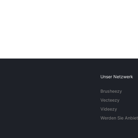
Unser Netzwerk
Brusheezy
Vecteezy
Videezy
Werden Sie Anbiet