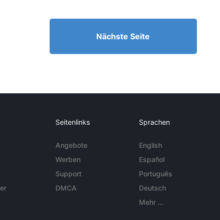
Nächste Seite
Seitenlinks
Sprachen
Angebote
English
Werben
Español
Support
Português
er
DMCA
Deutsch
Mehr ...