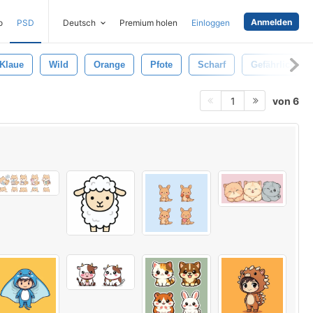
Anmelden
o
PSD
Deutsch
Premium holen
Einloggen
Klaue
Wild
Orange
Pfote
Scharf
Gefährlich
von 6
1