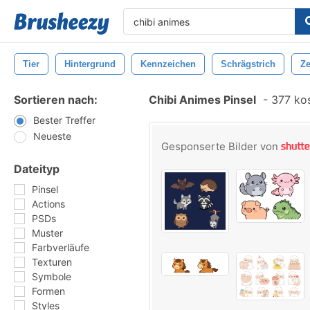
Tier
Hintergrund
Kennzeichen
Schrägstrich
Ze
Sortieren nach:
Chibi Animes Pinsel
-
377 kos
Bester Treffer
Neueste
Gesponserte Bilder von
Dateityp
Pinsel
Actions
PSDs
Muster
Farbverläufe
Texturen
Symbole
Formen
Styles