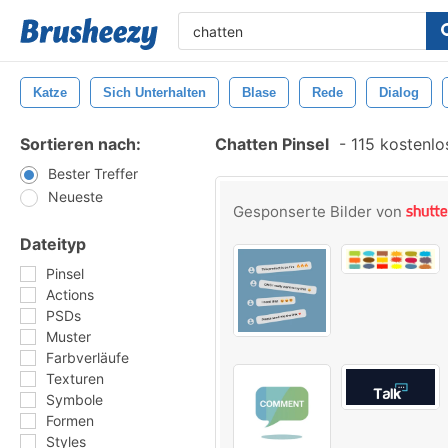
Katze
Sich Unterhalten
Blase
Rede
Dialog
Sortieren nach:
Chatten Pinsel
-
115 kostenlos
Bester Treffer
Neueste
Gesponserte Bilder von
Dateityp
Pinsel
Actions
PSDs
Muster
Farbverläufe
Texturen
Symbole
Formen
Styles