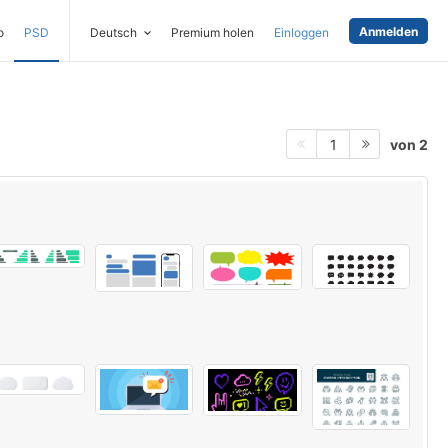
Anmelden
o
PSD
Deutsch
Premium holen
Einloggen
von 2
1