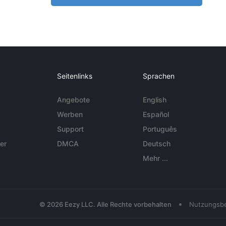
Seitenlinks
Sprachen
Angebote
English
Werben
Español
Support
Português
er
DMCA
Deutsch
Mehr ...
•
© 2026 Eezy LLC. Alle Rechte vorbehalten
Nutzungsb