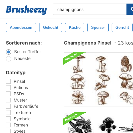
Abendessen
Gekocht
Küche
Speise-
Gericht
Sortieren nach:
Champignons Pinsel
-
23 kost
Bester Treffer
Neueste
Dateityp
Pinsel
Actions
PSDs
Muster
Farbverläufe
Texturen
Symbole
Formen
Styles