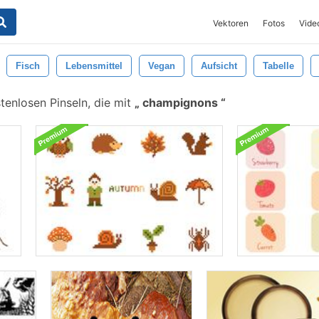
Vektoren
Fotos
Vide
Fisch
Lebensmittel
Vegan
Aufsicht
Tabelle
enlosen Pinseln, die mit
champignons