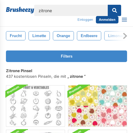
lose
Einloggen
Anmelden
Frucht
Limette
Orange
Erdbeere
Limonade
Filters
Zitrone Pinsel
437 kostenlosen Pinseln, die mit
zitrone