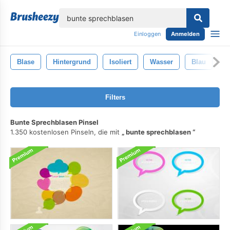
lose
Einloggen
Anmelden
Blase
Hintergrund
Isoliert
Wasser
Blau
R
Filters
Bunte Sprechblasen Pinsel
1.350 kostenlosen Pinseln, die mit
bunte sprechblasen