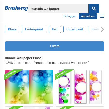
lose
Einloggen
Anmelden
Blase
Hintergrund
Hell
Flüssigkeit
Kreis
Filters
Bubble Wallpaper Pinsel
1.246 kostenlosen Pinseln, die mit
bubble wallpaper