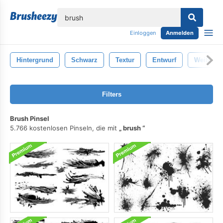
lose
Einloggen
Anmelden
Hintergrund
Schwarz
Textur
Entwurf
Weiß
Filters
Brush Pinsel
5.766 kostenlosen Pinseln, die mit
brush