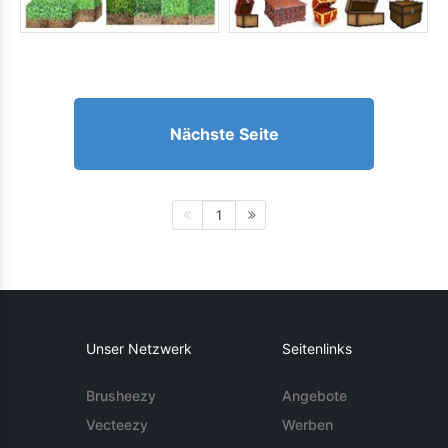
Nächste Seite
1
Unser Netzwerk
Seitenlinks
Brusheezy
Angebote
Vecteezy
Werben