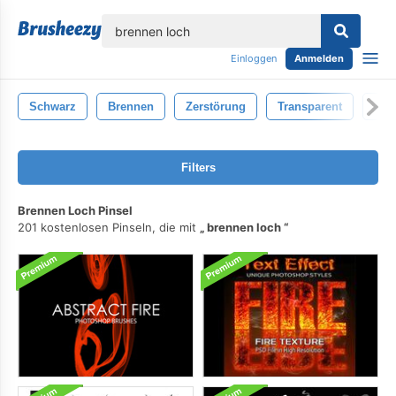
lose
Einloggen
Anmelden
Schwarz
Brennen
Zerstörung
Transparent
Ach
Filters
Brennen Loch Pinsel
201 kostenlosen Pinseln, die mit
brennen loch