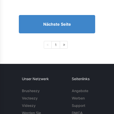
Nächste Seite
1
Unser Netzwerk
Seitenlinks
Brusheezy
Angebote
Vecteezy
Werben
Videezy
Support
Werden Sie
DMCA