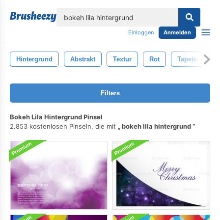
lose
Einloggen
Anmelden
Hintergrund
Abstrakt
Textur
Rot
Tapete
B
Filters
Bokeh Lila Hintergrund Pinsel
2.853 kostenlosen Pinseln, die mit
bokeh lila hintergrund