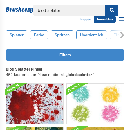
lose
Einloggen
Anmelden
Splatter
Farbe
Spritzen
Unordentlich
Tinte
Filters
Blod Splatter Pinsel
452 kostenlosen Pinseln, die mit
blod splatter