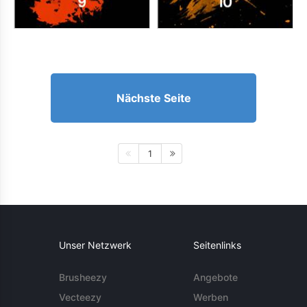
Nächste Seite
1
Unser Netzwerk
Seitenlinks
Brusheezy
Angebote
Vecteezy
Werben